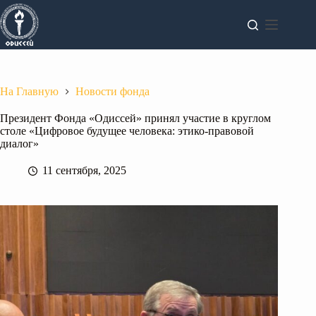
Перейти
к
сути
На Главную
Новости фонда
Президент Фонда «Одиссей» принял участие в круглом
столе «Цифровое будущее человека: этико-правовой
диалог»
11 сентября, 2025